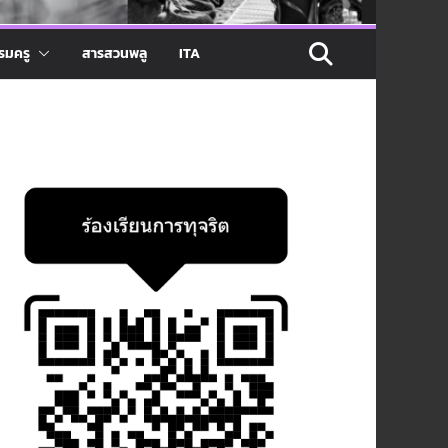
รมครู
สารสวนพลู
ITA