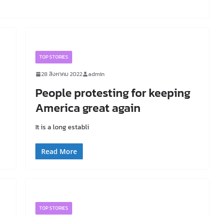
TOP STORIES
28 สิงหาคม 2022
admin
People protesting for keeping
America great again
It is a long establi
Read More
TOP STORIES