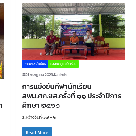
ข่าวประชาสัมพันธ์
ผลงานครูและนักเรียน
21 กรกฎาคม 2023
admin
การแข่งขันกีฬานักเรียน
สพม.ศก.ยส.ครั้งที่ ๑๑ ประจำปีการ
ศึกษา ๒๕๖๖
า
ระหว่างวันที่ ๑๗ – ๒
Read More