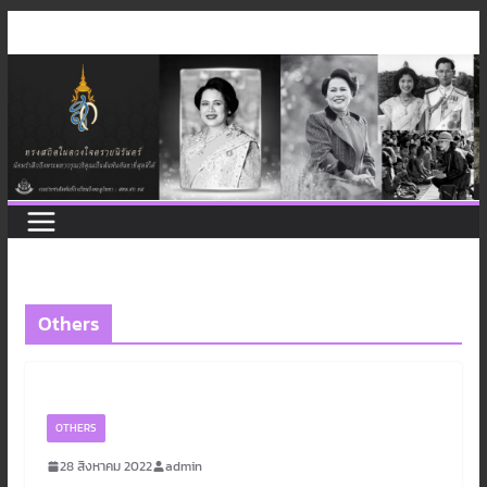
Skip
to
content
Others
OTHERS
28 สิงหาคม 2022
admin