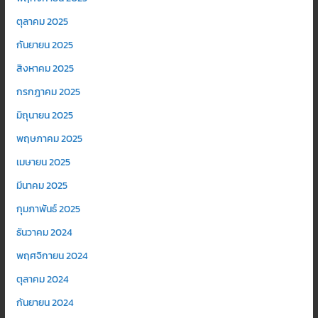
ตุลาคม 2025
กันยายน 2025
สิงหาคม 2025
กรกฎาคม 2025
มิถุนายน 2025
พฤษภาคม 2025
เมษายน 2025
มีนาคม 2025
กุมภาพันธ์ 2025
ธันวาคม 2024
พฤศจิกายน 2024
ตุลาคม 2024
กันยายน 2024