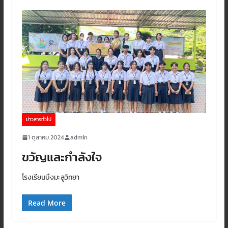
ข่าวสารทั่วไป
1 ตุลาคม 2024
admin
ขวัญและกำลังใจ
โรงเรียนบึงมะลูวิทยา
Read More