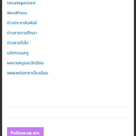
Uncategorized
WordPress
ข่าวประชาสัมพันธ์
ข่าวสารการศึกษา
ข่าวสารทั่วไป
นวัตกรรมครู
ผลงานครูและนักเรียน
เผยแพร่เอกสารโรงเรียน
Follow us on: