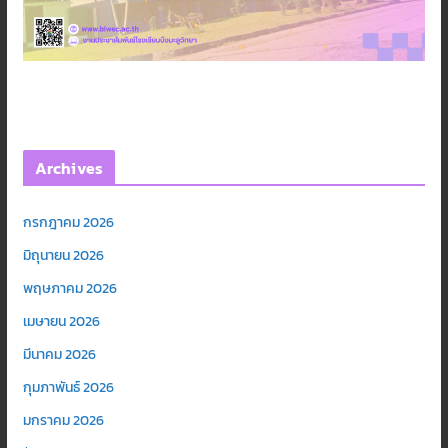
Archives
กรกฎาคม 2026
มิถุนายน 2026
พฤษภาคม 2026
เมษายน 2026
มีนาคม 2026
กุมภาพันธ์ 2026
มกราคม 2026