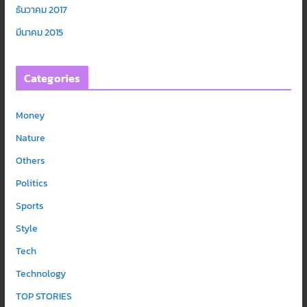
ธันวาคม 2017
มีนาคม 2015
Categories
Money
Nature
Others
Politics
Sports
Style
Tech
Technology
TOP STORIES