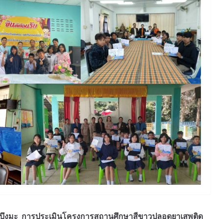
บึงมะ
การประเมินโครงการสถานศึกษาสีขาวปลอดยาเสพติด