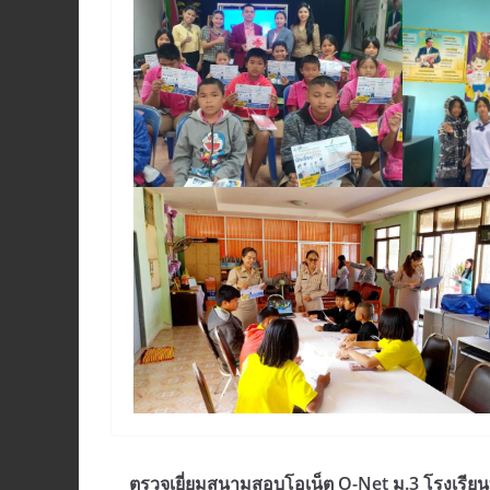
ตรวจเยี่ยมสนามสอบโอเน็ต O-Net ม.3 โรงเรียน