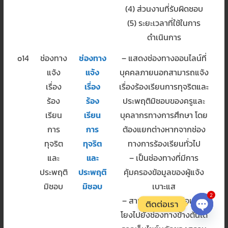
(4) ส่วนงานที่รับผิดชอบ
(5) ระยะเวลาที่ใช้ในการ
ดำเนินการ
o14
ช่องทาง
ช่องทาง
– แสดงช่องทางออนไลน์ที่
แจ้ง
แจ้ง
บุคคลภายนอกสามารถแจ้ง
เรื่อง
เรื่อง
เรื่องร้องเรียนการทุจริตและ
ร้อง
ร้อง
ประพฤติมิชอบของครูและ
เรียน
เรียน
บุคลากรทางการศึกษา โดย
การ
การ
ต้องแยกต่างหากจากช่อง
ทุจริต
ทุจริต
ทางการร้องเรียนทั่วไป
และ
และ
– เป็นช่องทางที่มีการ
ประพฤติ
ประพฤติ
คุ้มครองข้อมูลของผู้แจ้ง
มิชอบ
มิชอบ
เบาะแส
2
– สามารถเข้าถึงหรือเชื่อม
ติดต่อเรา
โยงไปยังช่องทางข้างต้นได้
Open c