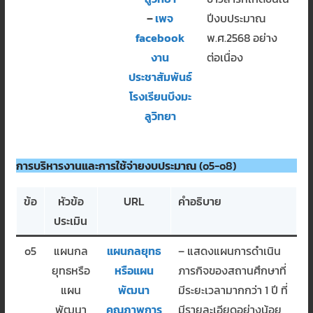
–
เพจ
ปีงบประมาณ
facebook
พ.ศ.2568 อย่าง
งาน
ต่อเนื่อง
ประชาสัมพันธ์
โรงเรียนบึงมะ
ลูวิทยา
การบริหารงานและการใช้จ่ายงบประมาณ
(o5-o8)
ข้อ
หัวข้อ
URL
คำอธิบาย
ประเมิน
o5
แผนกล
แผนกลยุทธ
– แสดงแผนการดำเนิน
ยุทธหรือ
หรือแผน
ภารกิจของสถานศึกษาที่
แผน
พัฒนา
มีระยะเวลามากกว่า 1 ปี ที่
พัฒนา
คุณภาพการ
มีรายละเอียดอย่างน้อย