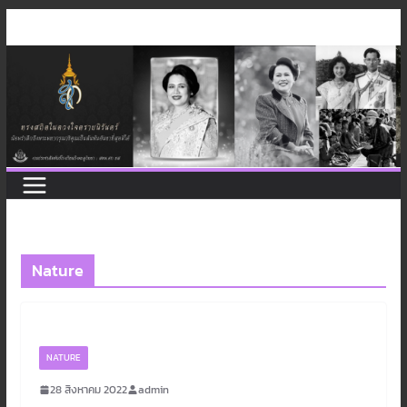
Skip
to
content
Nature
NATURE
28 สิงหาคม 2022
admin