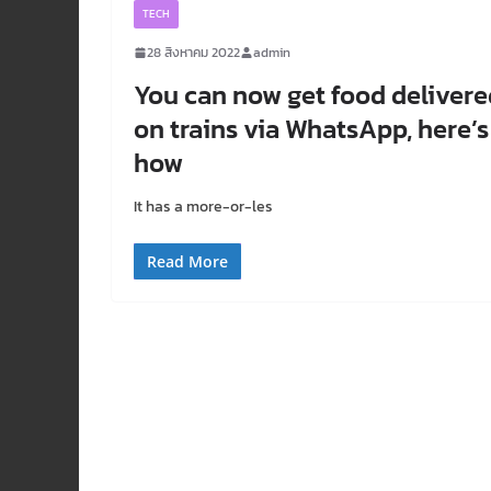
TECH
28 สิงหาคม 2022
admin
You can now get food delivere
on trains via WhatsApp, here’s
how
It has a more-or-les
Read More