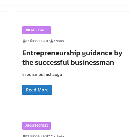
UNCATEGORIZED
12 ธันวาคม 2017
admin
Entrepreneurship guidance by
the successful businessman
In euismod nisl augu
Read More
UNCATEGORIZED
12 ธันวาคม 2017
admin