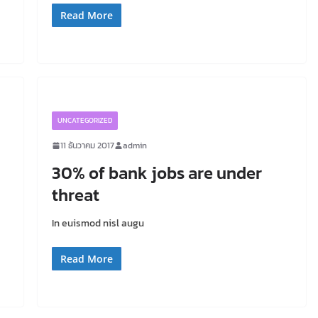
Read More
UNCATEGORIZED
11 ธันวาคม 2017
admin
30% of bank jobs are under
threat
In euismod nisl augu
Read More