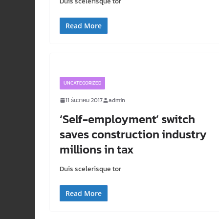
Duis scelerisque tor
Read More
UNCATEGORIZED
11 ธันวาคม 2017
admin
‘Self-employment’ switch
saves construction industry
millions in tax
Duis scelerisque tor
Read More