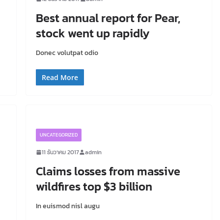
Best annual report for Pear,
stock went up rapidly
Donec volutpat odio
Read More
UNCATEGORIZED
11 ธันวาคม 2017
admin
Claims losses from massive
wildfires top $3 billion
In euismod nisl augu