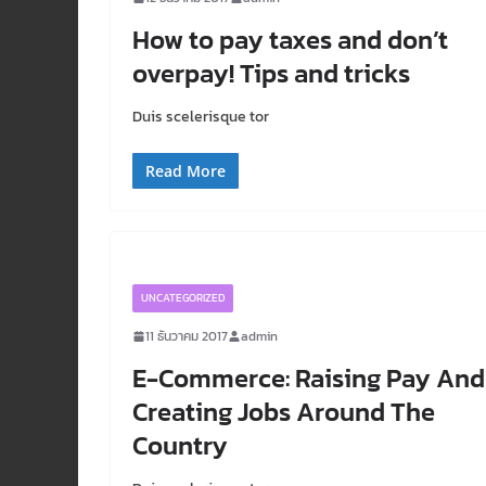
How to pay taxes and don’t
overpay! Tips and tricks
Duis scelerisque tor
Read More
UNCATEGORIZED
11 ธันวาคม 2017
admin
E-Commerce: Raising Pay And
Creating Jobs Around The
Country