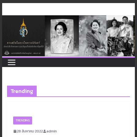
Skip
to
content
Trending
TRENDING
28 สิงหาคม 2022
admin