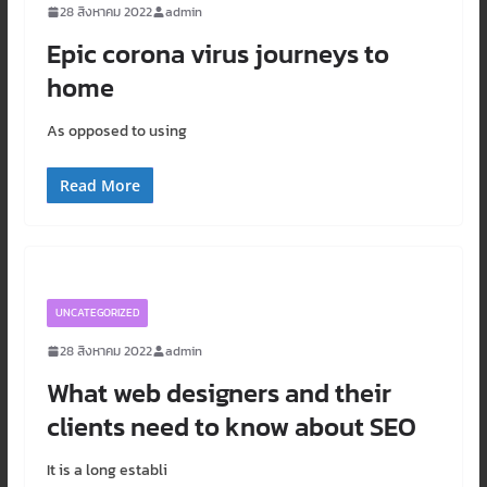
28 สิงหาคม 2022
admin
Epic corona virus journeys to
home
As opposed to using
Read More
UNCATEGORIZED
28 สิงหาคม 2022
admin
What web designers and their
clients need to know about SEO
It is a long establi