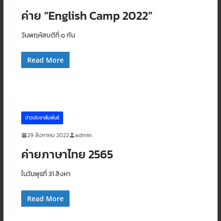
ค่าย “English Camp 2022”
วันพฤหัสบดีที่ ๑ กัน
Read More
ข่าวประชาสัมพันธ์
29 สิงหาคม 2022
admin
ค่ายภาษาไทย 2565
ในวันพุธที่ 31 สิงหา
Read More