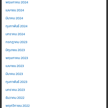
พฤษภาคม 2024
เมษายน 2024
มีนาคม 2024
กุมภาพันธ์ 2024
มกราคม 2024
กรกฎาคม 2023
มิถุนายน 2023
พฤษภาคม 2023
เมษายน 2023
มีนาคม 2023
กุมภาพันธ์ 2023
มกราคม 2023
ธันวาคม 2022
พฤศจิกายน 2022