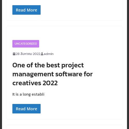
Read More
UNCATEGORIZED
28 สิงหาคม 2022
admin
One of the best project
management software for
creatives 2022
It is a long establi
Read More