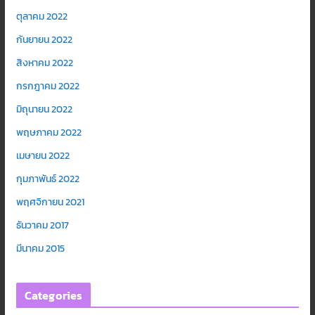
ตุลาคม 2022
กันยายน 2022
สิงหาคม 2022
กรกฎาคม 2022
มิถุนายน 2022
พฤษภาคม 2022
เมษายน 2022
กุมภาพันธ์ 2022
พฤศจิกายน 2021
ธันวาคม 2017
มีนาคม 2015
Categories