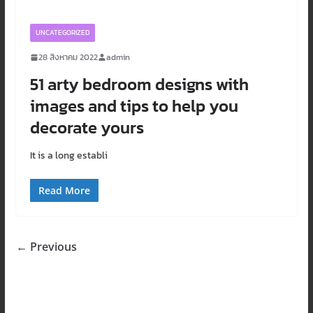
UNCATEGORIZED
28 สิงหาคม 2022
admin
51 arty bedroom designs with
images and tips to help you
decorate yours
It is a long establi
Read More
← Previous