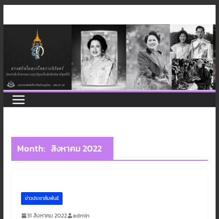
Skip
to
content
Month:
สิงหาคม 2022
ข่าวประชาสัมพันธ์
31 สิงหาคม 2022
admin