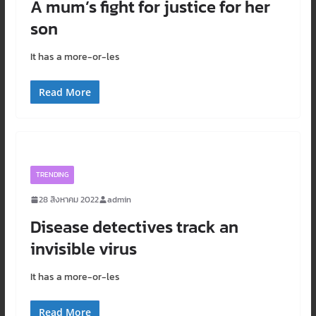
A mum’s fight for justice for her
son
It has a more-or-les
Read More
TRENDING
28 สิงหาคม 2022
admin
Disease detectives track an
invisible virus
It has a more-or-les
Read More