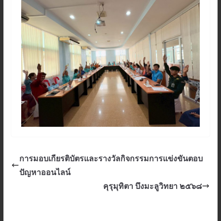
การมอบเกียรติบัตรและรางวัลกิจกรรมการแข่งขันตอบ
ปัญหาออนไลน์
คุรุมุทิตา บึงมะลูวิทยา ๒๕๖๘