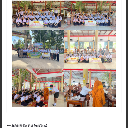
ลอยกระทง ๒๕๖๘