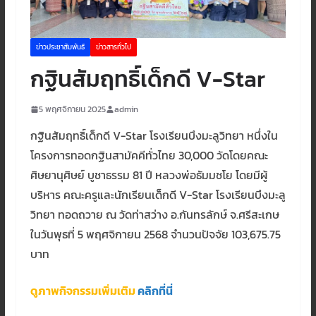
ข่าวประชาสัมพันธ์
ข่าวสารทั่วไป
กฐินสัมฤทธิ์เด็กดี V-Star
5 พฤศจิกายน 2025
admin
กฐินสัมฤทธิ์เด็กดี V-Star โรงเรียนบึงมะลูวิทยา หนึ่งใน
โครงการทอดกฐินสามัคคีทั่วไทย 30,000 วัดโดยคณะ
ศิษยานุศิษย์ บูชาธรรม 81 ปี หลวงพ่อธัมมชโย โดยมีผู้
บริหาร คณะครูและนักเรียนเด็กดี V-Star โรงเรียนบึงมะลู
วิทยา ทอดถวาย ณ วัดท่าสว่าง อ.กันทรลักษ์ จ.ศรีสะเกษ
ในวันพุธที่ 5 พฤศจิกายน 2568 จำนวนปัจจัย 103,675.75
บาท
ดูภาพกิจกรรมเพิ่มเติม
คลิกที่นี่