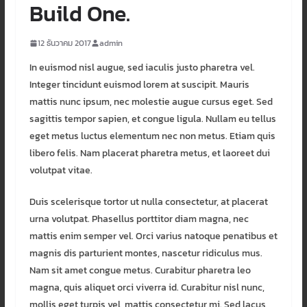
Build One.
12 ธันวาคม 2017
admin
In euismod nisl augue, sed iaculis justo pharetra vel.
Integer tincidunt euismod lorem at suscipit. Mauris
mattis nunc ipsum, nec molestie augue cursus eget. Sed
sagittis tempor sapien, et congue ligula. Nullam eu tellus
eget metus luctus elementum nec non metus. Etiam quis
libero felis. Nam placerat pharetra metus, et laoreet dui
volutpat vitae.
Duis scelerisque tortor ut nulla consectetur, at placerat
urna volutpat. Phasellus porttitor diam magna, nec
mattis enim semper vel. Orci varius natoque penatibus et
magnis dis parturient montes, nascetur ridiculus mus.
Nam sit amet congue metus. Curabitur pharetra leo
magna, quis aliquet orci viverra id. Curabitur nisl nunc,
mollis eget turpis vel, mattis consectetur mi. Sed lacus