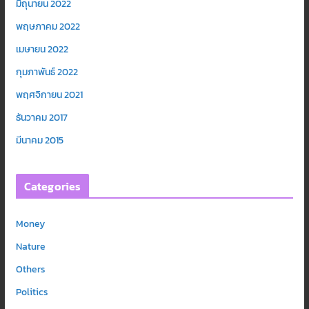
มิถุนายน 2022
พฤษภาคม 2022
เมษายน 2022
กุมภาพันธ์ 2022
พฤศจิกายน 2021
ธันวาคม 2017
มีนาคม 2015
Categories
Money
Nature
Others
Politics