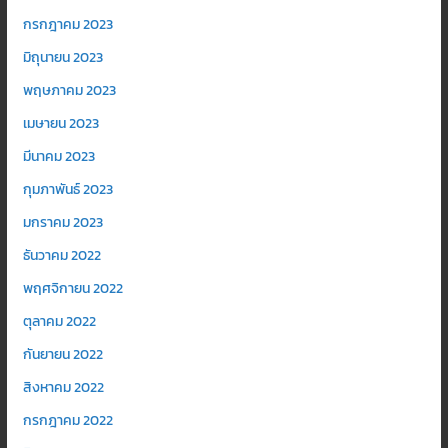
กรกฎาคม 2023
มิถุนายน 2023
พฤษภาคม 2023
เมษายน 2023
มีนาคม 2023
กุมภาพันธ์ 2023
มกราคม 2023
ธันวาคม 2022
พฤศจิกายน 2022
ตุลาคม 2022
กันยายน 2022
สิงหาคม 2022
กรกฎาคม 2022