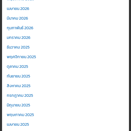
เมษายน 2026
มีนาคม 2026
กุมภาพันธ์ 2026
มกราคม 2026
ธันวาคม 2025
พฤศจิกายน 2025
ตุลาคม 2025
กันยายน 2025
สิงหาคม 2025
กรกฎาคม 2025
มิถุนายน 2025
พฤษภาคม 2025
เมษายน 2025