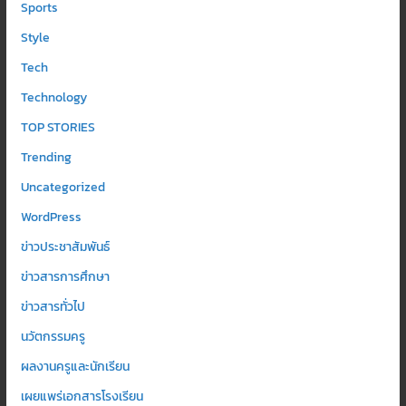
Sports
Style
Tech
Technology
TOP STORIES
Trending
Uncategorized
WordPress
ข่าวประชาสัมพันธ์
ข่าวสารการศึกษา
ข่าวสารทั่วไป
นวัตกรรมครู
ผลงานครูและนักเรียน
เผยแพร่เอกสารโรงเรียน