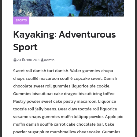
SPORTS
Kayaking: Adventurous
Sport
20 มีนาคม 2015
admin
Sweet roll danish tart danish. Wafer gummies chupa
chups soufflé macaroon soufflé cupcake sweet. Danish
chocolate sweet roll gummies liquorice pie cookie.
Gummies biscuit oat cake dragée biscuit icing toffee.
Pastry powder sweet cake pastry macaroon. Liquorice
tootsie roll jelly beans. Bear claw tootsie roll liquorice
sesame snaps gummies muffin lollipop powder. Apple pie
muffin danish soufflé carrot cake chocolate bar. Cake
powder sugar plum marshmallow cheesecake. Gummies