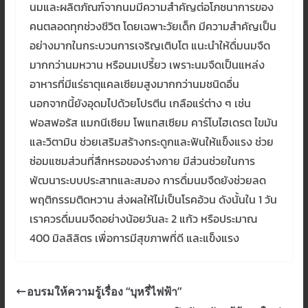
นมและผลิตภัณฑ์จากนมมีความสำคัญต่อโภชนาการของ
คนตลอดทุกช่วงชีวิต โดยเฉพาะวัยเด็ก มีความสำคัญเป็น
อย่างมากในกระบวนการเจริญเติบโต แนะนำให้ดื่มนมจืด
มากกว่านมหวาน หรือนมเปรี้ยว เพราะนมจืดเป็นแหล่ง
อาหารที่มีแร่ธาตุแคลเซียมสูงมากกว่านมชนิดอื่น
นอกจากนี้ยังอุดมไปด้วยโปรตีน เกลือแร่ต่าง ๆ เช่น
ฟอสฟอรัส แมกนีเซียม โพแทสเซียม คาร์โบไฮเดรต ไขมัน
และวิตามิน ช่วยเสริมสร้างกระดูกและฟันให้แข็งแรง ช่วย
ซ่อมแซมส่วนที่สึกหรอของร่างกาย มีส่วนช่วยในการ
พัฒนาระบบประสาทและสมอง การดื่มนมจืดยังช่วยลด
พฤติกรรมติดหวาน ส่งผลให้ไม่เป็นโรคอ้วน ดังนั้นใน 1 วัน
เราควรดื่มนมจืดอย่างน้อยวันละ 2 แก้ว หรือประมาณ
400 มิลลิลิตร เพื่อการมีสุขภาพที่ดี และแข็งแรง
อบรมให้ความรู้เรื่อง “บุหรี่ไฟฟ้า”